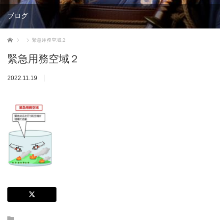
ブログ
ホーム
緊急用務空域２
緊急用務空域２
2022.11.19