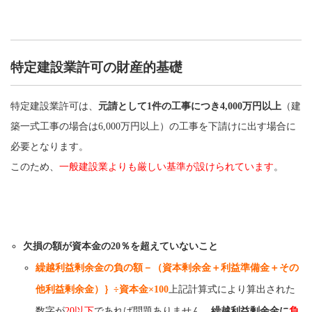
特定建設業許可の財産的基礎
特定建設業許可は、
元請として1件の工事につき4,000万円以上
（建
築一式工事の場合は6,000万円以上）の工事を下請けに出す場合に
必要となります。
このため、
一般建設業よりも厳しい基準が設けられています
。
欠損の額が資本金の20％を超えていないこと
繰越利益剰余金の負の額－（資本剰余金＋利益準備金＋その
他利益剰余金）｝÷資本金×100
上記計算式により算出された
数字が
20以下
であれば問題ありません。
繰越利益剰余金に
負